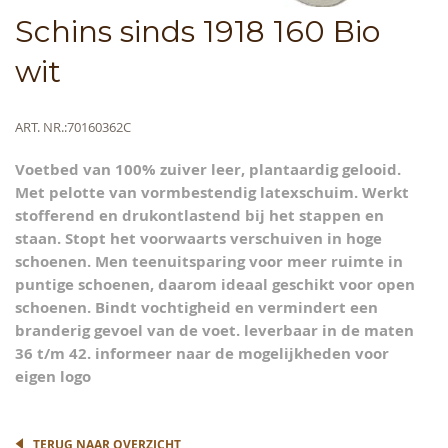
Skip
Schins sinds 1918 160 Bio
to
the
wit
beginning
of
the
Meer
ART. NR.
70160362C
images
informatie
gallery
Voetbed van 100% zuiver leer, plantaardig gelooid.
Met pelotte van vormbestendig latexschuim. Werkt
stofferend en drukontlastend bij het stappen en
staan. Stopt het voorwaarts verschuiven in hoge
schoenen. Men teenuitsparing voor meer ruimte in
puntige schoenen, daarom ideaal geschikt voor open
schoenen. Bindt vochtigheid en vermindert een
branderig gevoel van de voet. leverbaar in de maten
36 t/m 42. informeer naar de mogelijkheden voor
eigen logo
TERUG NAAR OVERZICHT