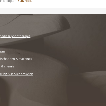
en bekijken
KLIK HIER.
pedie & podotherapie
uren
dschappen & machines
n & chemie
king & service artikelen