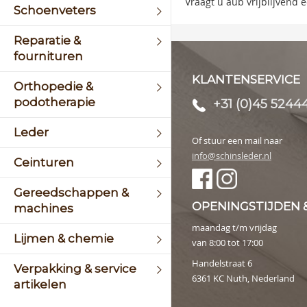
Vraagt u aub vrijblijvend
Schoenveters
galler
Reparatie &
fournituren
KLANTENSERVICE
Orthopedie &
podotherapie
+31 (0)45 5244
Leder
Of stuur een mail naar
info@schinsleder.nl
Ceinturen
Gereedschappen &
OPENINGSTIJDEN 
machines
maandag t/m vrijdag
Lijmen & chemie
van 8:00 tot 17:00
Handelstraat 6
Verpakking & service
6361 KC Nuth, Nederland
artikelen