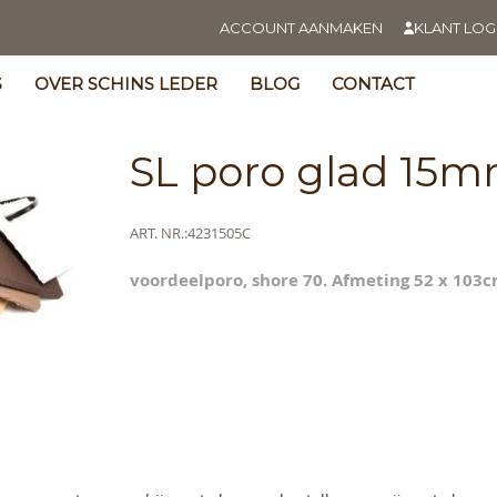
ACCOUNT AANMAKEN
KLANT LOG
S
OVER SCHINS LEDER
BLOG
CONTACT
SL poro glad 15
Meer
ART. NR.
4231505C
informatie
voordeelporo, shore 70. Afmeting 52 x 103cm
s
y
ning
s