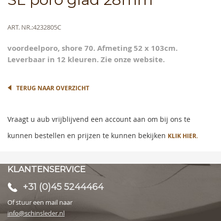
to
the
beginning
Meer
ART. NR.
4232805C
of
informatie
the
voordeelporo, shore 70. Afmeting 52 x 103cm.
images
Leverbaar in 12 kleuren. Zie onze website.
gallery
TERUG NAAR OVERZICHT
Vraagt u aub vrijblijvend een account aan om bij ons te
kunnen bestellen en prijzen te kunnen bekijken
KLIK HIER.
KLANTENSERVICE
+31 (0)45 5244464
Of stuur een mail naar
info@schinsleder.nl