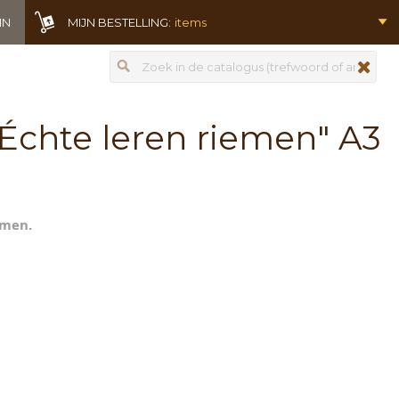
IN
MIJN BESTELLING:
items
Zoeken
zoeken
. Échte leren riemen" A3
emen.