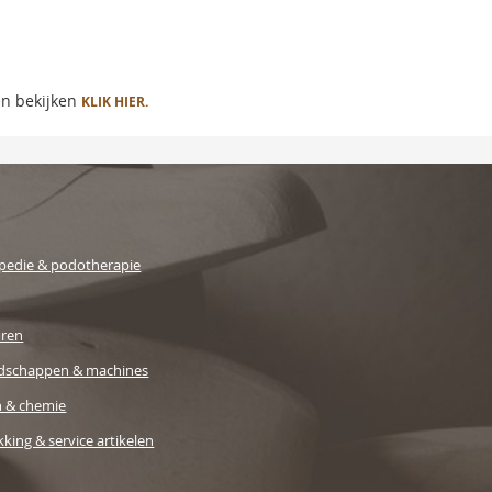
en bekijken
KLIK HIER.
pedie & podotherapie
uren
dschappen & machines
n & chemie
king & service artikelen