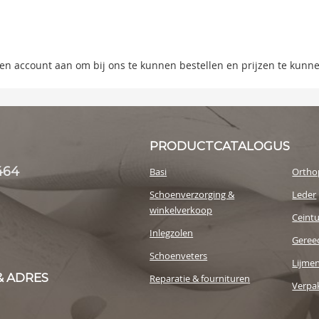
ning
s
 een account aan om bij ons te kunnen bestellen en prijzen te kunn
y
PRODUCTCATALOGUS
464
Basi
Ortho
Schoenverzorging &
Leder
winkelverkoop
Ceint
Inlegzolen
Geree
Schoenveters
Lijme
& ADRES
Reparatie & fournituren
Verpak