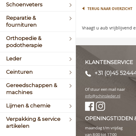
the
Schoenveters
begin
TERUG NAAR OVERZICHT
of
Reparatie &
the
fournituren
image
Vraagt u aub vrijblijvend
galler
Orthopedie &
podotherapie
Leder
KLANTENSERVICE
Ceinturen
+31 (0)45 5244
Gereedschappen &
Of stuur een mail naar
machines
info@schinsleder.nl
Lijmen & chemie
OPENINGSTIJDEN 
Verpakking & service
artikelen
maandag t/m vrijdag
van 8:00 tot 17:00