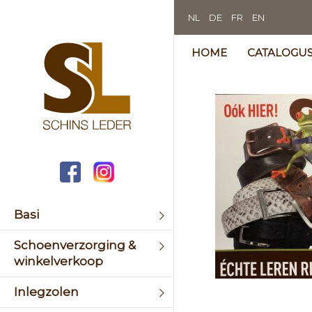
NL
DE
FR
EN
HOME
CATALOGU
Skip
to
the
end
of
the
image
galler
Basi
Schoenverzorging &
winkelverkoop
Skip
Inlegzolen
to