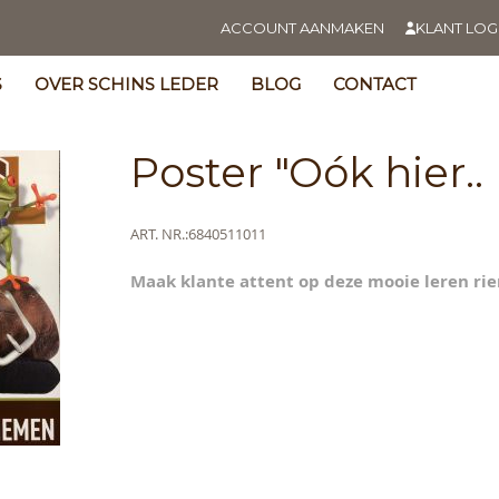
ACCOUNT AANMAKEN
KLANT LOG
S
OVER SCHINS LEDER
BLOG
CONTACT
Poster "Oók hier.
Meer
ART. NR.
6840511011
informatie
Maak klante attent op deze mooie leren ri
s
y