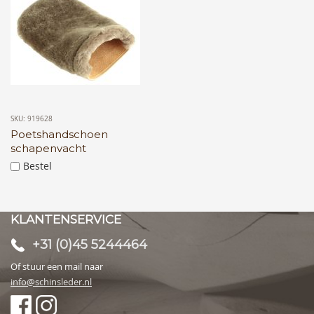
SKU: 919628
Poetshandschoen
schapenvacht
Bestel
KLANTENSERVICE
+31 (0)45 5244464
Of stuur een mail naar
info@schinsleder.nl