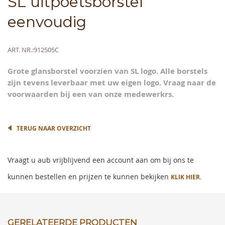
SL uitpoetsborstel
to
the
eenvoudig
beginning
of
the
Meer
ART. NR.
912505C
images
informatie
gallery
Grote glansborstel voorzien van SL logo. Alle borstels
zijn tevens leverbaar met uw eigen logo. Vraag naar de
voorwaarden bij een van onze medewerkrs.
TERUG NAAR OVERZICHT
Vraagt u aub vrijblijvend een account aan om bij ons te
kunnen bestellen en prijzen te kunnen bekijken
KLIK HIER.
GERELATEERDE PRODUCTEN