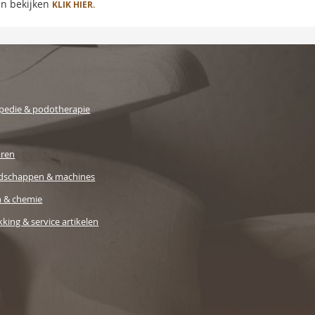
en bekijken
KLIK HIER.
pedie & podotherapie
uren
dschappen & machines
n & chemie
king & service artikelen