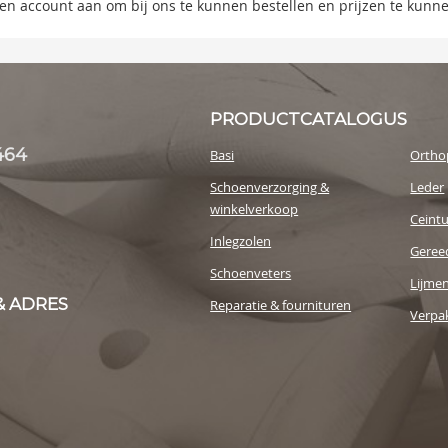
 een account aan om bij ons te kunnen bestellen en prijzen te kunn
y
PRODUCTCATALOGUS
464
Basi
Ortho
Schoenverzorging &
Leder
winkelverkoop
Ceint
Inlegzolen
Geree
Schoenveters
Lijme
& ADRES
Reparatie & fournituren
Verpak