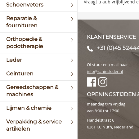
Vraagt u aub vrijblijvend
Schoenveters
galler
Reparatie &
fournituren
KLANTENSERVICE
Orthopedie &
podotherapie
+31 (0)45 5244
Leder
Of stuur een mail naar
info@schinsleder.nl
Ceinturen
Gereedschappen &
machines
OPENINGSTIJDEN 
maandag t/m vrijdag
Lijmen & chemie
van 8:00 tot 17:00
Handelstraat 6
Verpakking & service
6361 KC Nuth, Nederland
artikelen