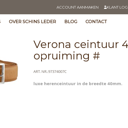
ACCOUNT AANMAKEN
KLANT LOG
S
OVER SCHINS LEDER
BLOG
CONTACT
Verona ceintuur
opruiming #
Meer
ART. NR.
97374007C
s
informatie
y
luxe herenceintuur in de breedte 40mm.
ning
s