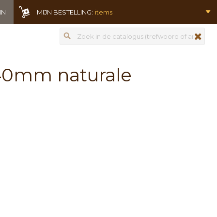
IN
MIJN BESTELLING:
items
Zoeken
zoeken
 40mm naturale