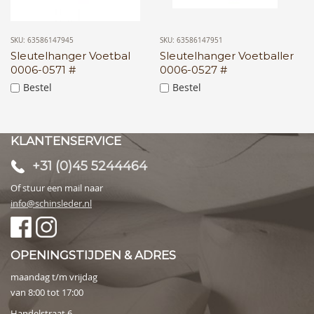
SKU: 63586147945
SKU: 63586147951
Sleutelhanger Voetbal
Sleutelhanger Voetballer
0006-0571 #
0006-0527 #
Bestel
Bestel
KLANTENSERVICE
+31 (0)45 5244464
Of stuur een mail naar
info@schinsleder.nl
OPENINGSTIJDEN & ADRES
maandag t/m vrijdag
van 8:00 tot 17:00
Handelstraat 6