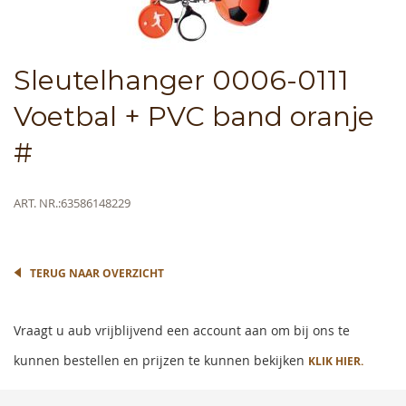
Skip
Sleutelhanger 0006-0111
to
the
Voetbal + PVC band oranje
beginning
of
#
the
images
gallery
Meer
ART. NR.
63586148229
informatie
TERUG NAAR OVERZICHT
Vraagt u aub vrijblijvend een account aan om bij ons te
kunnen bestellen en prijzen te kunnen bekijken
KLIK HIER.