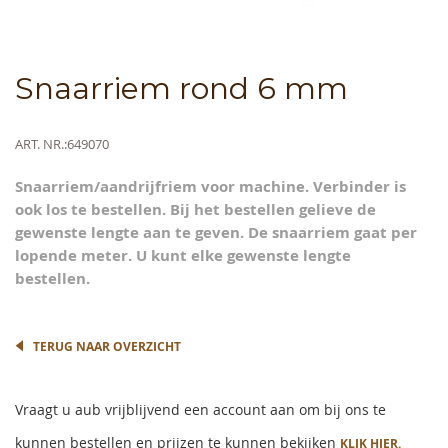
Skip
Snaarriem rond 6 mm
to
the
beginning
Meer
ART. NR.
649070
of
informatie
the
Snaarriem/aandrijfriem voor machine. Verbinder is
images
ook los te bestellen. Bij het bestellen gelieve de
gallery
gewenste lengte aan te geven. De snaarriem gaat per
lopende meter. U kunt elke gewenste lengte
bestellen.
TERUG NAAR OVERZICHT
Vraagt u aub vrijblijvend een account aan om bij ons te
kunnen bestellen en prijzen te kunnen bekijken
KLIK HIER.