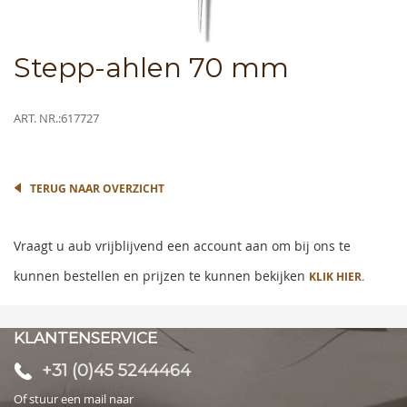
Skip
Stepp-ahlen 70 mm
to
the
beginning
Meer
ART. NR.
617727
of
informatie
the
images
gallery
TERUG NAAR OVERZICHT
Vraagt u aub vrijblijvend een account aan om bij ons te
kunnen bestellen en prijzen te kunnen bekijken
KLIK HIER.
KLANTENSERVICE
+31 (0)45 5244464
Of stuur een mail naar