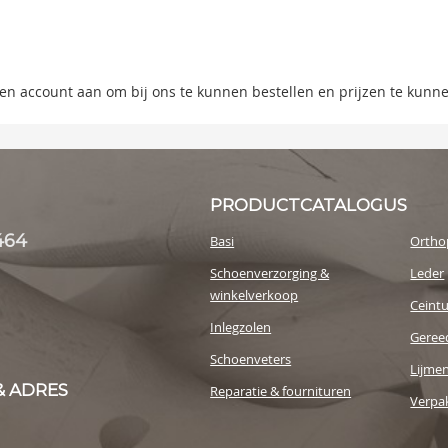
ning
s
 een account aan om bij ons te kunnen bestellen en prijzen te kunn
y
PRODUCTCATALOGUS
464
Basi
Ortho
Schoenverzorging &
Leder
winkelverkoop
Ceint
Inlegzolen
Geree
Schoenveters
Lijme
& ADRES
Reparatie & fournituren
Verpak