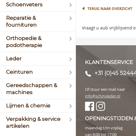
the
Schoenveters
begin
TERUG NAAR OVERZICHT
of
Reparatie &
the
fournituren
image
Vraagt u aub vrijblijvend
galler
Orthopedie &
podotherapie
Leder
KLANTENSERVICE
Ceinturen
+31 (0)45 5244
Gereedschappen &
Of stuur een mail naar
machines
info@schinsleder.nl
Lijmen & chemie
OPENINGSTIJDEN 
Verpakking & service
artikelen
maandag t/m vrijdag
van 8:00 tot 17:00