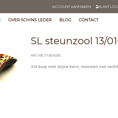
ACCOUNT AANMAKEN
KLANT LOG
S
OVER SCHINS LEDER
BLOG
CONTACT
SL steunzool 13/01
Meer
ART. NR.
71301635C
informatie
3/4 kuip met stijve kern, voorzien van zacht
s
y