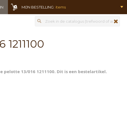
IN
MIJN BESTELLING:
items
Zoeken
zoeken
6 1211100
e pelotte 13/016 1211100. Dit is een bestelartikel.