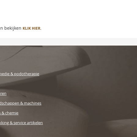
en bekijken
KLIK HIER.
pedie & podotherapie
uren
dschappen & machines
n & chemie
king & service artikelen