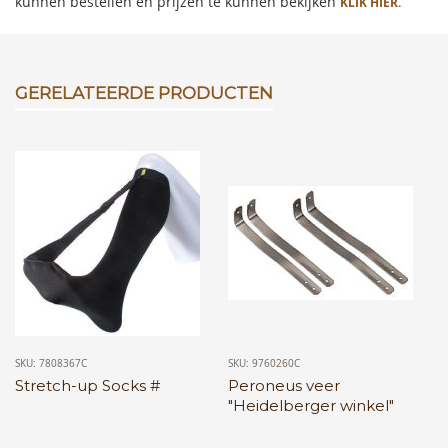
kunnen bestellen en prijzen te kunnen bekijken
KLIK HIER.
GERELATEERDE PRODUCTEN
SKU: 7808367C
SKU: 9760260C
Stretch-up Socks #
Peroneus veer
"Heidelberger winkel"