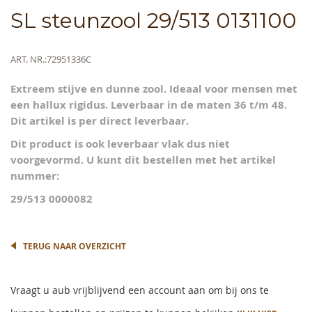
Skip
SL steunzool 29/513 0131100
to
the
beginning
Meer
ART. NR.
72951336C
of
informatie
the
Extreem stijve en dunne zool. Ideaal voor mensen met
images
een hallux rigidus. Leverbaar in de maten 36 t/m 48.
gallery
Dit artikel is per direct leverbaar.
Dit product is ook leverbaar vlak dus niet
voorgevormd. U kunt dit bestellen met het artikel
nummer:
29/513 0000082
TERUG NAAR OVERZICHT
Vraagt u aub vrijblijvend een account aan om bij ons te