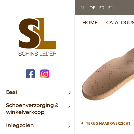
NL
DE
FR
EN
HOME
CATALOGU
Skip
to
the
end
of
the
image
galler
Basi
Skip
Schoenverzorging &
to
winkelverkoop
the
begin
TERUG NAAR OVERZICHT
Inlegzolen
of