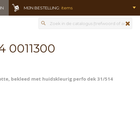
IN
MIJN BESTELLING:
items
Zoeken
zoeken
14 0011300
lotte, bekleed met huidskleurig perfo dek 31/514