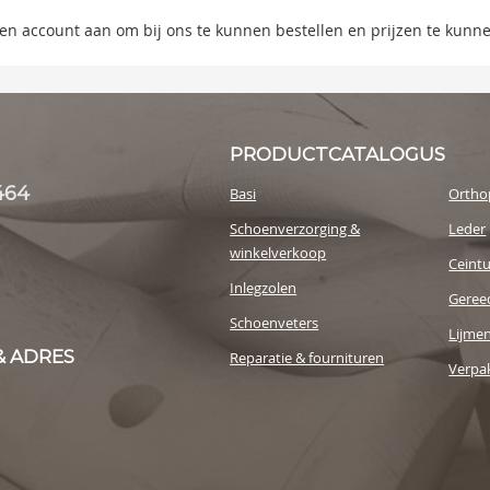
s
 een account aan om bij ons te kunnen bestellen en prijzen te kunn
y
PRODUCTCATALOGUS
464
Basi
Ortho
Schoenverzorging &
Leder
winkelverkoop
Ceint
Inlegzolen
Geree
Schoenveters
Lijme
& ADRES
Reparatie & fournituren
Verpak