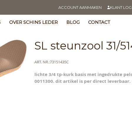
ACCOUNT AANMAKEN
KLANT LOG
S
OVER SCHINS LEDER
BLOG
CONTACT
SL steunzool 31/5
Meer
ART. NR.
73151435C
informatie
lichte 3/4 tp-kurk basis met ingedrukte pe
s
0011300. dit artikel is per direct leverbaar.
y
ning