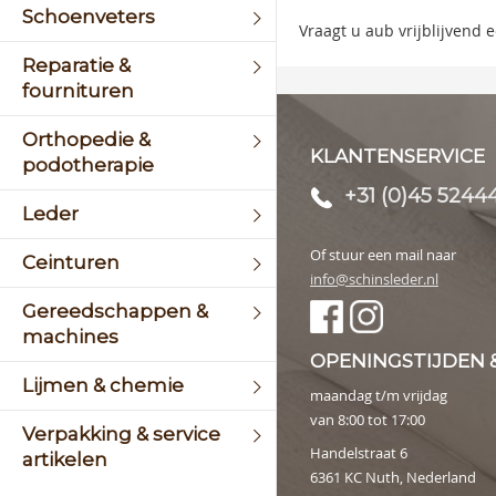
the
Schoenveters
image
Vraagt u aub vrijblijvend
galler
Reparatie &
fournituren
Orthopedie &
KLANTENSERVICE
podotherapie
+31 (0)45 5244
Leder
Of stuur een mail naar
Ceinturen
info@schinsleder.nl
Gereedschappen &
machines
OPENINGSTIJDEN 
Lijmen & chemie
maandag t/m vrijdag
van 8:00 tot 17:00
Verpakking & service
Handelstraat 6
artikelen
6361 KC Nuth, Nederland