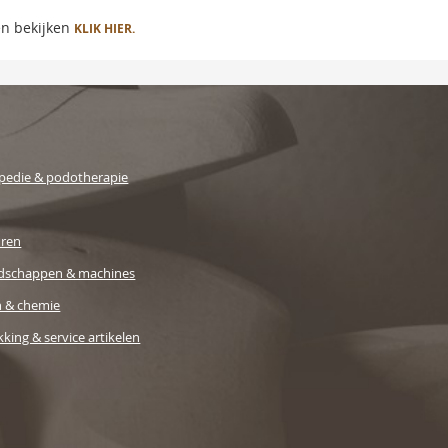
en bekijken
KLIK HIER.
pedie & podotherapie
uren
dschappen & machines
n & chemie
king & service artikelen