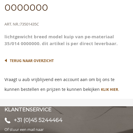
the
0000000
beginning
of
the
Meer
ART. NR.
73501435C
images
informatie
gallery
lichtgewicht breed model kuip van pe-materiaal
35/014 0000000. dit artikel is per direct leverbaar.
TERUG NAAR OVERZICHT
Vraagt u aub vrijblijvend een account aan om bij ons te
kunnen bestellen en prijzen te kunnen bekijken
KLIK HIER.
KLANTENSERVICE
+31 (0)45 5244464
Of stuur een mail naar