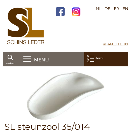
NL
DE
FR
EN
KLANT LOGIN
Mijn bestelling:
items
MENU
zoeken
Ga
direct
Skip
door
to
naar
the
de
end
inhoud
of
the
images
gallery
Skip
SL steunzool 35/014
to