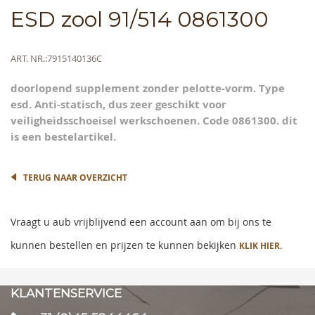
Skip
ESD zool 91/514 0861300
to
the
beginning
Meer
ART. NR.
7915140136C
of
informatie
the
doorlopend supplement zonder pelotte-vorm. Type
images
esd. Anti-statisch, dus zeer geschikt voor
gallery
veiligheidsschoeisel werkschoenen. Code 0861300. dit
is een bestelartikel.
TERUG NAAR OVERZICHT
Vraagt u aub vrijblijvend een account aan om bij ons te
kunnen bestellen en prijzen te kunnen bekijken
KLIK HIER.
KLANTENSERVICE