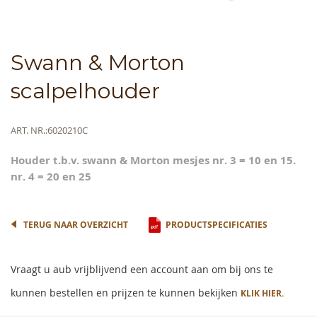
Skip
Swann & Morton
to
the
scalpelhouder
beginning
of
the
Meer
ART. NR.
6020210C
images
informatie
gallery
Houder t.b.v. swann & Morton mesjes nr. 3 = 10 en 15.
nr. 4 = 20 en 25
TERUG NAAR OVERZICHT
PRODUCTSPECIFICATIES
Vraagt u aub vrijblijvend een account aan om bij ons te
kunnen bestellen en prijzen te kunnen bekijken
KLIK HIER.