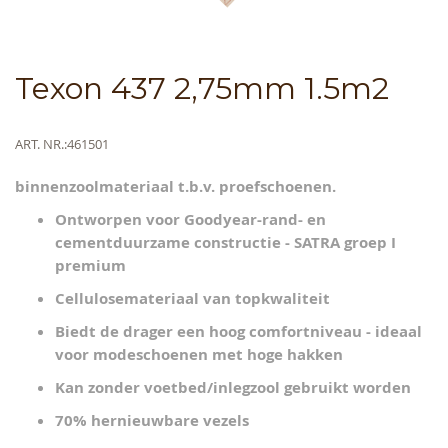
Skip
Texon 437 2,75mm 1.5m2
to
the
beginning
Meer
ART. NR.
461501
of
informatie
the
binnenzoolmateriaal t.b.v. proefschoenen.
images
gallery
Ontworpen voor Goodyear-rand- en
cementduurzame constructie - SATRA groep I
premium
Cellulosemateriaal van topkwaliteit
Biedt de drager een hoog comfortniveau - ideaal
voor modeschoenen met hoge hakken
Kan zonder voetbed/inlegzool gebruikt worden
70% hernieuwbare vezels