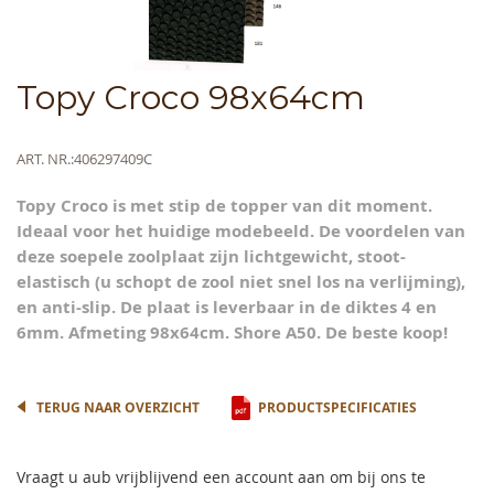
Skip
Topy Croco 98x64cm
to
the
beginning
Meer
ART. NR.
406297409C
of
informatie
the
Topy Croco is met stip de topper van dit moment.
images
Ideaal voor het huidige modebeeld. De voordelen van
gallery
deze soepele zoolplaat zijn lichtgewicht, stoot-
elastisch (u schopt de zool niet snel los na verlijming),
en anti-slip. De plaat is leverbaar in de diktes 4 en
6mm. Afmeting 98x64cm. Shore A50. De beste koop!
TERUG NAAR OVERZICHT
PRODUCTSPECIFICATIES
Vraagt u aub vrijblijvend een account aan om bij ons te