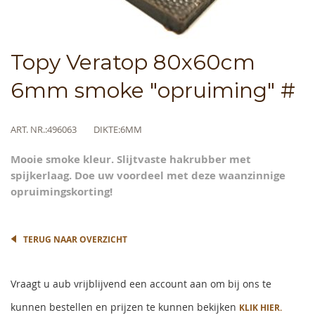
Skip
Topy Veratop 80x60cm
to
the
6mm smoke "opruiming" #
beginning
of
the
Meer
ART. NR.
496063
DIKTE
6MM
images
informatie
gallery
Mooie smoke kleur. Slijtvaste hakrubber met
spijkerlaag. Doe uw voordeel met deze waanzinnige
opruimingskorting!
TERUG NAAR OVERZICHT
Vraagt u aub vrijblijvend een account aan om bij ons te
kunnen bestellen en prijzen te kunnen bekijken
KLIK HIER.