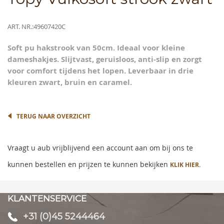
to
the
beginning
Meer
ART. NR.
49607420C
of
informatie
the
Soft pu hakstrook van 50cm. Ideaal voor kleine
images
dameshakjes. Slijtvast, geruisloos, anti-slip en zorgt
gallery
voor comfort tijdens het lopen. Leverbaar in drie
kleuren zwart, bruin en caramel.
TERUG NAAR OVERZICHT
Vraagt u aub vrijblijvend een account aan om bij ons te
kunnen bestellen en prijzen te kunnen bekijken
KLIK HIER.
KLANTENSERVICE
+31 (0)45 5244464