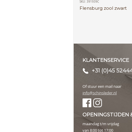
SKU: 391939C
Flensburg zool zwart
KLANTENSERVICE
+31 (0)45 5244
Of stuur een mail naar
info@schinsleder.nl
OPENINGSTIJDEN 
maandag t/m vrijdag
van 8:00 tot 17:00