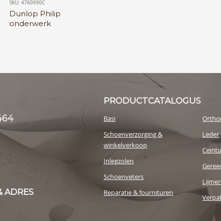
SKU: 4760990C
Dunlop Philip
onderwerk
PRODUCTCATALOGUS
464
Basi
Ortho
Schoenverzorging &
Leder
winkelverkoop
Ceint
Inlegzolen
Geree
Schoenveters
Lijme
& ADRES
Reparatie & fournituren
Verpak