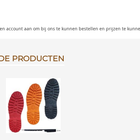
ning
s
 een account aan om bij ons te kunnen bestellen en prijzen te kunn
y
DE PRODUCTEN