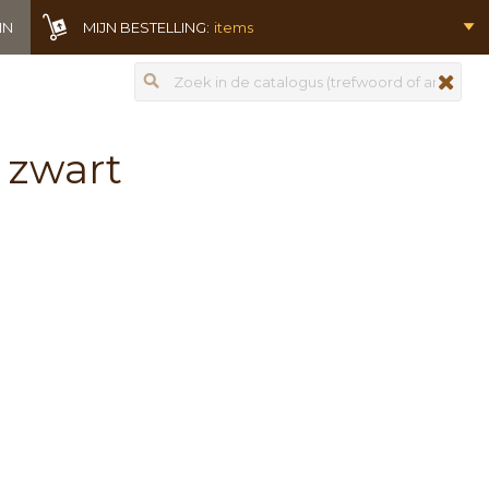
IN
MIJN BESTELLING:
items
Zoeken
zoeken
 zwart