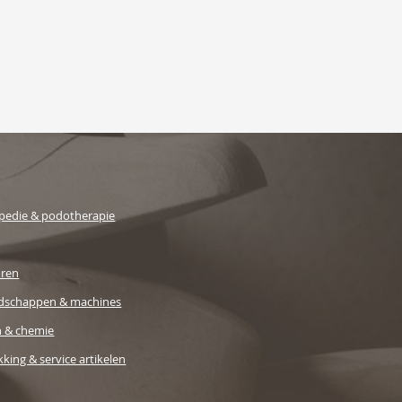
pedie & podotherapie
uren
dschappen & machines
n & chemie
king & service artikelen