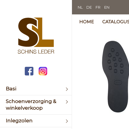
NL
DE
FR
EN
HOME
CATALOGU
Skip
to
the
end
of
the
image
galler
Basi
Schoenverzorging &
winkelverkoop
Skip
Inlegzolen
to