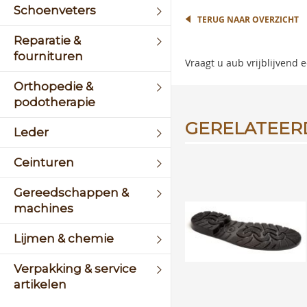
the
Schoenveters
begin
TERUG NAAR OVERZICHT
of
Reparatie &
the
fournituren
image
Vraagt u aub vrijblijvend
galler
Orthopedie &
podotherapie
GERELATEER
Leder
Ceinturen
Gereedschappen &
machines
Lijmen & chemie
Verpakking & service
artikelen