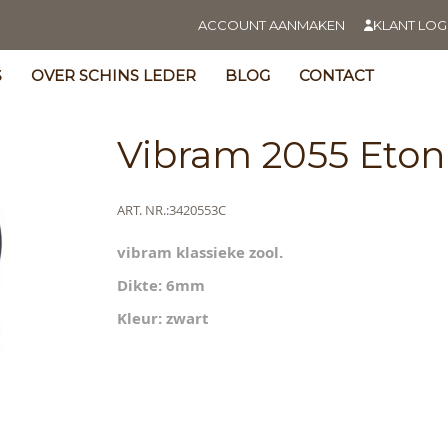
ACCOUNT AANMAKEN
KLANT LOG
S
OVER SCHINS LEDER
BLOG
CONTACT
Vibram 2055 Eton
Meer
ART. NR.
3420553C
informatie
vibram klassieke zool.
s
y
Dikte: 6mm
Kleur: zwart