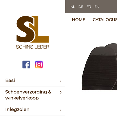
NL
DE
FR
EN
HOME
CATALOGU
Skip
to
the
end
of
the
image
galler
Basi
Schoenverzorging &
winkelverkoop
Skip
to
Inlegzolen
the