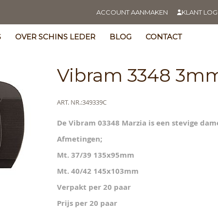
ACCOUNT AANMAKEN
KLANT LOG
S
OVER SCHINS LEDER
BLOG
CONTACT
Vibram 3348 3mm
Meer
ART. NR.
349339C
informatie
De Vibram 03348 Marzia is een stevige da
s
y
Afmetingen;
Mt. 37/39 135x95mm
Mt. 40/42 145x103mm
Verpakt per 20 paar
Prijs per 20 paar