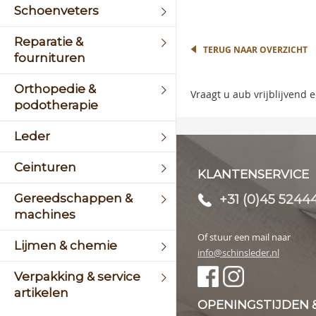
begin
Schoenveters
of
the
Reparatie &
image
TERUG NAAR OVERZICHT
galler
fournituren
Orthopedie &
Vraagt u aub vrijblijvend
podotherapie
Leder
Ceinturen
KLANTENSERVICE
Gereedschappen &
+31 (0)45 5244
machines
Of stuur een mail naar
Lijmen & chemie
info@schinsleder.nl
Verpakking & service
artikelen
OPENINGSTIJDEN 