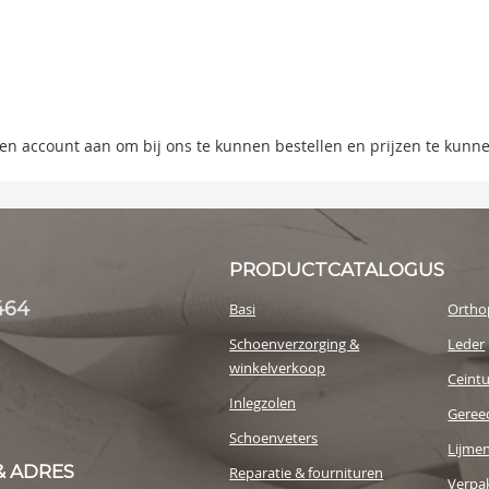
ning
s
y
 een account aan om bij ons te kunnen bestellen en prijzen te kunn
PRODUCTCATALOGUS
464
Basi
Ortho
Schoenverzorging &
Leder
winkelverkoop
Ceint
Inlegzolen
Geree
Schoenveters
Lijme
& ADRES
Reparatie & fournituren
Verpak