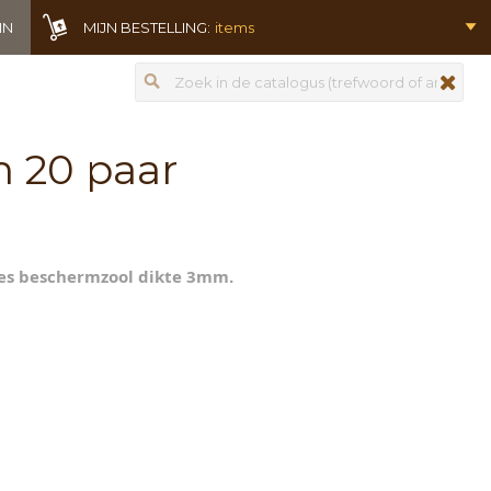
IN
MIJN BESTELLING:
items
Zoeken
zoeken
 20 paar
mes beschermzool dikte 3mm.