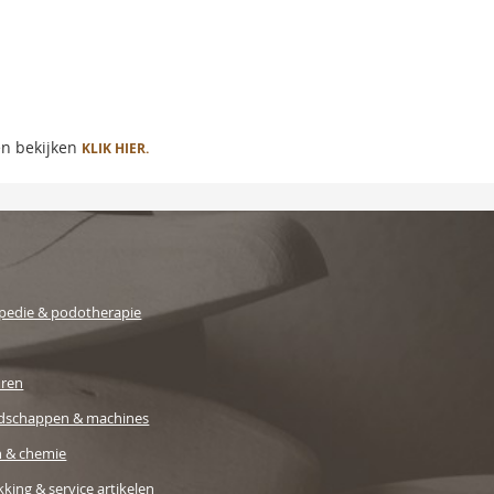
en bekijken
KLIK HIER.
pedie & podotherapie
uren
dschappen & machines
n & chemie
king & service artikelen