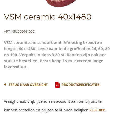
Skip
VSM ceramic 40x1480
to
the
beginning
Meer
ART. NR.
56064100C
of
informatie
the
VSM ceramische schuurband. Afmeting breedte x
images
lengte; 40x1480. Leverbaar in de grofheden;24, 60, 80
gallery
en 100. Verpakt in doos à 20 st. Banden zijn ook per
stuk te bestellen. Beste koop i.v.m. extreem lange
levensduur.
TERUG NAAR OVERZICHT
PRODUCTSPECIFICATIES
Vraagt u aub vrijblijvend een account aan om bij ons te
kunnen bestellen en prijzen te kunnen bekijken
KLIK HIER.