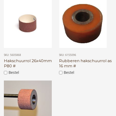
SKU: 5605868
SKU: 6155096
Hakschuurrol 26x40mm
Rubberen hakschuurrol as
P80 #
16 mm #
Bestel
Bestel