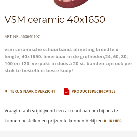
Skip
VSM ceramic 40x1650
to
the
beginning
Meer
ART. NR.
56064010C
of
informatie
the
vsm ceramische schuurband. afmeting breedte x
images
lengte; 40x1650. leverbaar in de grofheden;24, 60, 80,
gallery
100 en 120. verpakt in doos à 20 st. banden zijn ook per
stuk te bestellen. beste koop!
TERUG NAAR OVERZICHT
PRODUCTSPECIFICATIES
Vraagt u aub vrijblijvend een account aan om bij ons te
kunnen bestellen en prijzen te kunnen bekijken
KLIK HIER.