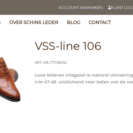
ACCOUNT AANMAKEN
KLANT LOG
S
OVER SCHINS LEDER
BLOG
CONTACT
VSS-line 106
Meer
ART. NR.
7710635C
informatie
Luxe lederen inlegzool in naturel uitvoerin
s
t/m 47-48. uitsluitend voor leden van de vss
y
ning