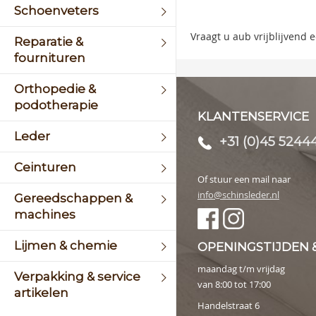
of
Schoenveters
the
image
Vraagt u aub vrijblijvend
Reparatie &
galler
fournituren
Orthopedie &
podotherapie
KLANTENSERVICE
Leder
+31 (0)45 5244
Ceinturen
Of stuur een mail naar
info@schinsleder.nl
Gereedschappen &
machines
Lijmen & chemie
OPENINGSTIJDEN 
maandag t/m vrijdag
Verpakking & service
van 8:00 tot 17:00
artikelen
Handelstraat 6