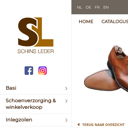
NL
DE
FR
EN
HOME
CATALOGU
Skip
to
the
end
of
the
image
galler
Basi
Schoenverzorging &
Skip
winkelverkoop
to
the
Inlegzolen
begin
TERUG NAAR OVERZICHT