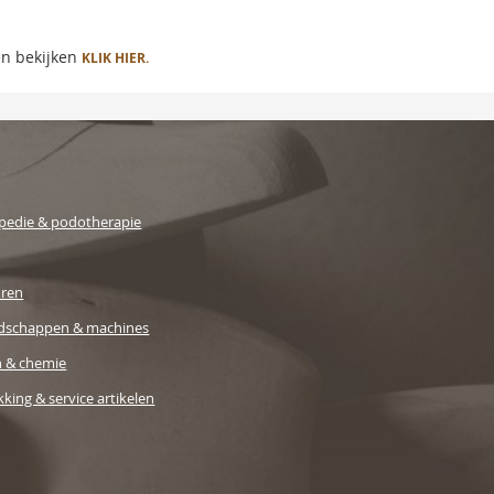
en bekijken
KLIK HIER.
pedie & podotherapie
uren
dschappen & machines
n & chemie
king & service artikelen