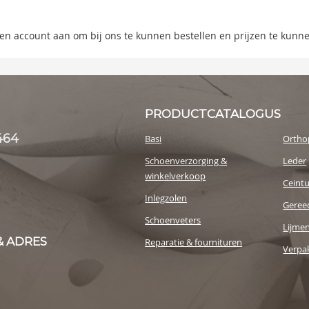
s
 een account aan om bij ons te kunnen bestellen en prijzen te kunn
y
PRODUCTCATALOGUS
464
Basi
Ortho
Schoenverzorging &
Leder
winkelverkoop
Ceint
Inlegzolen
Geree
Schoenveters
Lijme
& ADRES
Reparatie & fournituren
Verpak