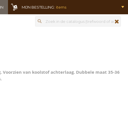
IN
MIJN BESTELLING:
items
Zoeken
zoeken
g. Voorzien van koolstof achterlaag. Dubbele maat 35-36
.