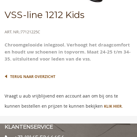
Skip
VSS-line 1212 Kids
to
the
beginning
Meer
ART. NR.
77121225C
of
informatie
the
Chroomgelooide inlegzool. Verhoogt het draagcomfort
images
en houdt uw schoenen in topvorm. Maat 24-25 t/m 34-
gallery
35. uitsluitend voor leden van de vss.
TERUG NAAR OVERZICHT
Vraagt u aub vrijblijvend een account aan om bij ons te
kunnen bestellen en prijzen te kunnen bekijken
KLIK HIER.
KLANTENSERVICE