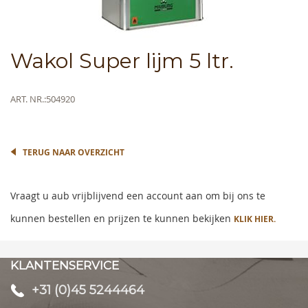
Skip
Wakol Super lijm 5 ltr.
to
the
beginning
Meer
ART. NR.
504920
of
informatie
the
images
gallery
TERUG NAAR OVERZICHT
Vraagt u aub vrijblijvend een account aan om bij ons te
kunnen bestellen en prijzen te kunnen bekijken
KLIK HIER.
KLANTENSERVICE
+31 (0)45 5244464