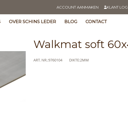
ACCOUNT AANMAKEN
KLANT LOG
S
OVER SCHINS LEDER
BLOG
CONTACT
Walkmat soft 60x
Meer
ART. NR.
9760104
DIKTE
2MM
informatie
s
y