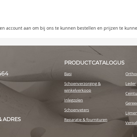
ning
s
 een account aan om bij ons te kunnen bestellen en prijzen te kunn
y
PRODUCTCATALOGUS
464
Basi
Ortho
Schoenverzorging &
Leder
winkelverkoop
Ceint
Inlegzolen
Geree
Schoenveters
Lijme
& ADRES
Reparatie & fournituren
Verpak