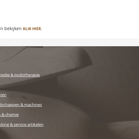
en bekijken
KLIK HIER.
pedie & podotherapie
uren
dschappen & machines
n & chemie
king & service artikelen