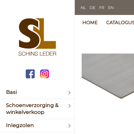
NL
DE
FR
EN
HOME
CATALOGU
Skip
to
the
end
of
the
image
galler
Basi
Schoenverzorging &
winkelverkoop
Skip
Inlegzolen
to