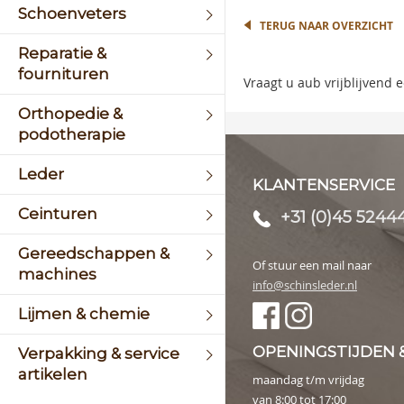
the
Schoenveters
begin
TERUG NAAR OVERZICHT
of
Reparatie &
the
fournituren
image
Vraagt u aub vrijblijvend
galler
Orthopedie &
podotherapie
Leder
KLANTENSERVICE
Ceinturen
+31 (0)45 5244
Gereedschappen &
Of stuur een mail naar
machines
info@schinsleder.nl
Lijmen & chemie
OPENINGSTIJDEN 
Verpakking & service
artikelen
maandag t/m vrijdag
van 8:00 tot 17:00