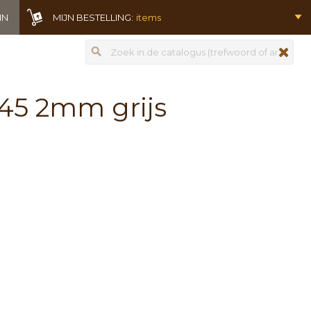
IN
MIJN BESTELLING:
items
Zoeken
zoeken
45 2mm grijs