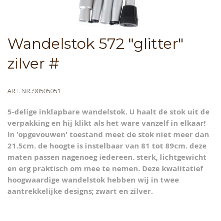
Skip
Wandelstok 572 "glitter"
to
the
zilver #
beginning
of
the
Meer
ART. NR.
90505051
images
informatie
gallery
5-delige inklapbare wandelstok. U haalt de stok uit de
verpakking en hij klikt als het ware vanzelf in elkaar!
In 'opgevouwen' toestand meet de stok niet meer dan
21.5cm. de hoogte is instelbaar van 81 tot 89cm. deze
maten passen nagenoeg iedereen. sterk, lichtgewicht
en erg praktisch om mee te nemen. Deze kwalitatief
hoogwaardige wandelstok hebben wij in twee
aantrekkelijke designs; zwart en zilver.