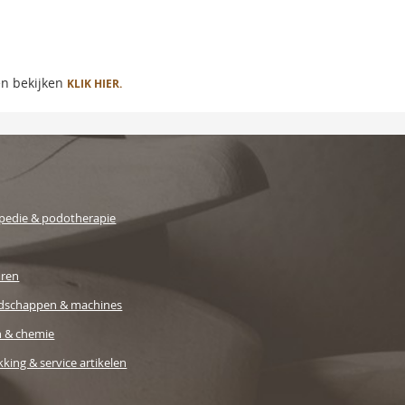
en bekijken
KLIK HIER.
pedie & podotherapie
uren
dschappen & machines
n & chemie
king & service artikelen