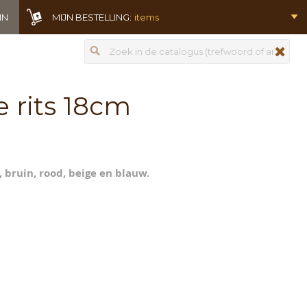
IN
MIJN BESTELLING:
items
Zoeken
zoeken
 rits 18cm
, bruin, rood, beige en blauw.