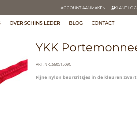
ACCOUNT AANMAKEN
KLANT LOG
S
OVER SCHINS LEDER
BLOG
CONTACT
YKK Portemonnee
Meer
ART. NR.
66051509C
informatie
Fijne nylon beursritsjes in de kleuren zwart
s
y