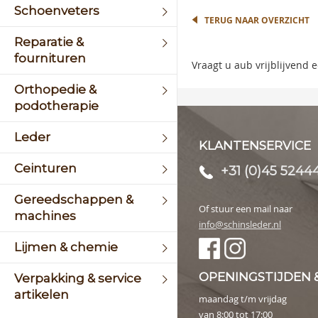
the
Schoenveters
begin
TERUG NAAR OVERZICHT
of
Reparatie &
the
fournituren
image
Vraagt u aub vrijblijvend
galler
Orthopedie &
podotherapie
Leder
KLANTENSERVICE
Ceinturen
+31 (0)45 5244
Gereedschappen &
Of stuur een mail naar
machines
info@schinsleder.nl
Lijmen & chemie
OPENINGSTIJDEN 
Verpakking & service
artikelen
maandag t/m vrijdag
van 8:00 tot 17:00