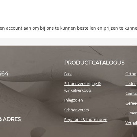
ning
s
 een account aan om bij ons te kunnen bestellen en prijzen te kunn
y
PRODUCTCATALOGUS
464
Basi
Ortho
Schoenverzorging &
Leder
winkelverkoop
Ceint
Inlegzolen
Geree
Schoenveters
Lijme
& ADRES
Reparatie & fournituren
Verpak