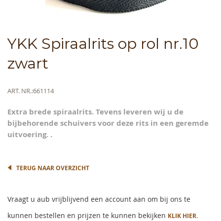
Skip
YKK Spiraalrits op rol nr.10
to
the
zwart
beginning
of
the
Meer
ART. NR.
661114
images
informatie
gallery
Extra brede spiraalrits. Tevens leveren wij u de
bijbehorende schuivers voor deze rits in een geremde
uitvoering. .
TERUG NAAR OVERZICHT
Vraagt u aub vrijblijvend een account aan om bij ons te
kunnen bestellen en prijzen te kunnen bekijken
KLIK HIER.