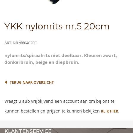
Skip
YKK nylonrits nr.5 20cm
to
the
beginning
Meer
ART. NR.
6604020C
of
informatie
the
nylonrits/spiraalrits niet deelbaar. Kleuren zwart,
images
donkerbruin, beige en diepbruin.
gallery
TERUG NAAR OVERZICHT
Vraagt u aub vrijblijvend een account aan om bij ons te
kunnen bestellen en prijzen te kunnen bekijken
KLIK HIER.
KLANTENSERVICE