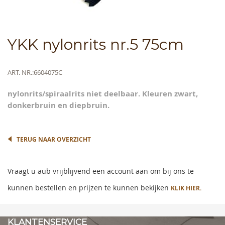
Skip
YKK nylonrits nr.5 75cm
to
the
beginning
Meer
ART. NR.
6604075C
of
informatie
the
nylonrits/spiraalrits niet deelbaar. Kleuren zwart,
images
donkerbruin en diepbruin.
gallery
TERUG NAAR OVERZICHT
Vraagt u aub vrijblijvend een account aan om bij ons te
kunnen bestellen en prijzen te kunnen bekijken
KLIK HIER.
KLANTENSERVICE