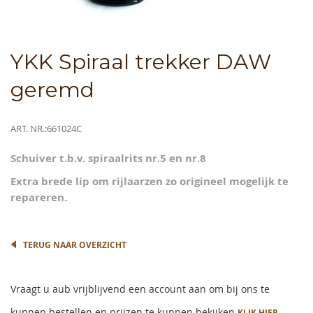
Skip
YKK Spiraal trekker DAW
to
the
geremd
beginning
of
the
Meer
ART. NR.
661024C
images
informatie
gallery
Schuiver t.b.v. spiraalrits nr.5 en nr.8
Extra brede lip om rijlaarzen zo origineel mogelijk te
repareren.
TERUG NAAR OVERZICHT
Vraagt u aub vrijblijvend een account aan om bij ons te
kunnen bestellen en prijzen te kunnen bekijken
KLIK HIER.