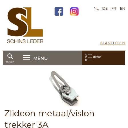
NL
DE
FR
EN
KLANT LOGIN
Mijn bestelling:
items
MENU
zoeken
Ga
direct
Skip
door
to
naar
the
de
end
inhoud
of
the
images
Skip
Zlideon metaal/vislon
gallery
to
the
trekker 3A
beginning