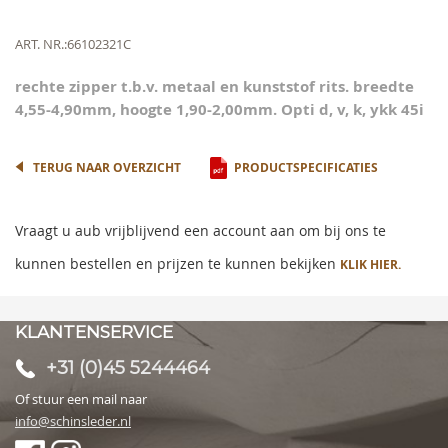
of
the
Meer
ART. NR.
66102321C
images
informatie
gallery
rechte zipper t.b.v. metaal en kunststof rits. breedte
4,55-4,90mm, hoogte 1,90-2,00mm. Opti d, v, k, ykk 45i
TERUG NAAR OVERZICHT
PRODUCTSPECIFICATIES
Vraagt u aub vrijblijvend een account aan om bij ons te
kunnen bestellen en prijzen te kunnen bekijken
KLIK HIER.
KLANTENSERVICE
+31 (0)45 5244464
Of stuur een mail naar
info@schinsleder.nl