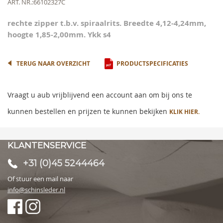
Meer
ART. NR.
66102327C
of
informatie
the
rechte zipper t.b.v. spiraalrits. Breedte 4,12-4,24mm,
images
hoogte 1,85-2,00mm. Ykk s4
gallery
TERUG NAAR OVERZICHT
PRODUCTSPECIFICATIES
Vraagt u aub vrijblijvend een account aan om bij ons te
kunnen bestellen en prijzen te kunnen bekijken
KLIK HIER.
KLANTENSERVICE
+31 (0)45 5244464
Of stuur een mail naar
info@schinsleder.nl