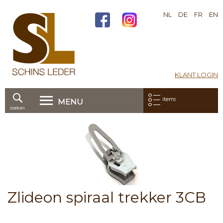
NL
DE
FR
EN
KLANT LOGIN
Mijn bestelling:
items
MENU
zoeken
Ga
direct
Skip
door
to
naar
the
de
end
inhoud
of
the
images
Skip
Zlideon spiraal trekker 3CB
gallery
to
the
beginning