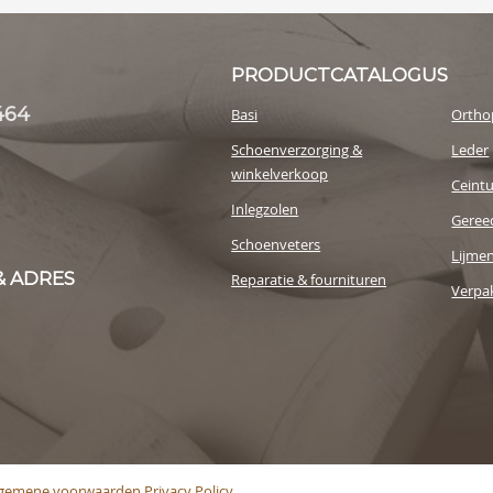
PRODUCTCATALOGUS
464
Basi
Ortho
Schoenverzorging &
Leder
winkelverkoop
Ceint
Inlegzolen
Geree
Schoenveters
Lijme
& ADRES
Reparatie & fournituren
Verpak
lgemene voorwaarden
Privacy Policy