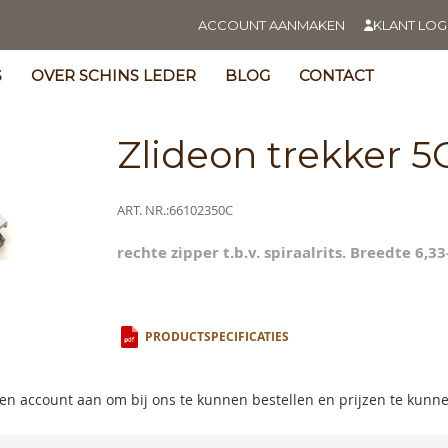
ACCOUNT AANMAKEN
KLANT LOG
S
OVER SCHINS LEDER
BLOG
CONTACT
Zlideon trekker 5
Meer
ART. NR.
66102350C
informatie
rechte zipper t.b.v. spiraalrits. Breedte 6,3
s
y
ning
PRODUCTSPECIFICATIES
s
 een account aan om bij ons te kunnen bestellen en prijzen te kunn
y