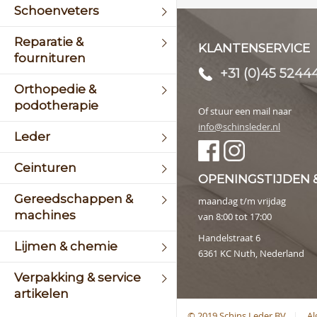
Schoenveters
Reparatie &
KLANTENSERVICE
fournituren
+31 (0)45 5244
Orthopedie &
podotherapie
Of stuur een mail naar
info@schinsleder.nl
Leder
Ceinturen
OPENINGSTIJDEN 
Gereedschappen &
maandag t/m vrijdag
machines
van 8:00 tot 17:00
Handelstraat 6
Lijmen & chemie
6361 KC Nuth, Nederland
Verpakking & service
artikelen
© 2019 Schins Leder BV
A