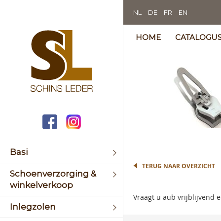
NL
DE
FR
EN
HOME
CATALOGU
Skip
to
the
end
of
the
image
Skip
galler
to
Basi
the
begin
TERUG NAAR OVERZICHT
Schoenverzorging &
of
the
winkelverkoop
image
Vraagt u aub vrijblijvend
galler
Inlegzolen