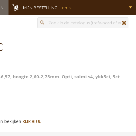
IN
MIJN BESTELLING:
items
Zoeken
zoeken
C
3-6,57, hoogte 2,60-2,75mm. Opti, salmi s4, ykk5ci, 5ct
en bekijken
KLIK HIER.