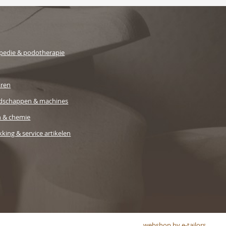
pedie & podotherapie
uren
dschappen & machines
n & chemie
king & service artikelen
webshop by e-tailors