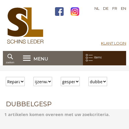
NL
DE
FR
EN
KLANT LOGIN
Mijn bestelling:
items
MENU
zoeken
Ga
direct
door
naar
de
inhoud
DUBBELGESP
1 artikelen komen overeen met uw zoekcriteria.