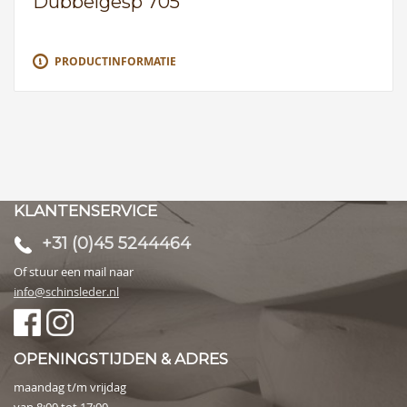
Dubbelgesp 705
PRODUCTINFORMATIE
KLANTENSERVICE
+31 (0)45 5244464
Of stuur een mail naar
info@schinsleder.nl
OPENINGSTIJDEN & ADRES
maandag t/m vrijdag