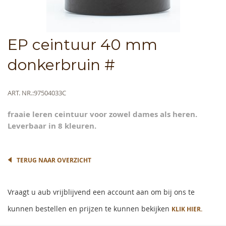
Skip
EP ceintuur 40 mm
to
the
donkerbruin #
beginning
of
the
Meer
ART. NR.
97504033C
images
informatie
gallery
fraaie leren ceintuur voor zowel dames als heren.
Leverbaar in 8 kleuren.
TERUG NAAR OVERZICHT
Vraagt u aub vrijblijvend een account aan om bij ons te
kunnen bestellen en prijzen te kunnen bekijken
KLIK HIER.