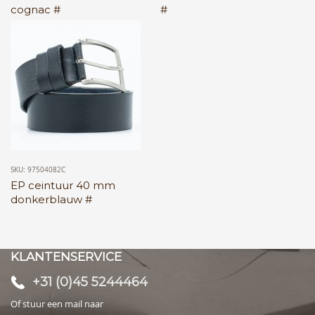
cognac #
#
SKU: 97504082C
EP ceintuur 40 mm
donkerblauw #
KLANTENSERVICE
+31 (0)45 5244464
Of stuur een mail naar