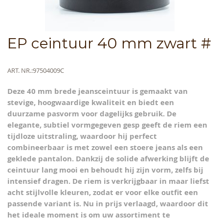
Skip
EP ceintuur 40 mm zwart #
to
the
beginning
Meer
ART. NR.
97504009C
of
informatie
the
Deze
40 mm brede jeansceintuur
is gemaakt van
images
stevige, hoogwaardige kwaliteit en biedt een
gallery
duurzame pasvorm voor dagelijks gebruik. De
elegante, subtiel vormgegeven gesp geeft de riem een
tijdloze uitstraling, waardoor hij perfect
combineerbaar is met zowel een stoere jeans als een
geklede pantalon. Dankzij de solide afwerking blijft de
ceintuur lang mooi en behoudt hij zijn vorm, zelfs bij
intensief dragen. De riem is
verkrijgbaar in maar liefst
acht stijlvolle kleuren
, zodat er voor elke outfit een
passende variant is.
Nu in prijs verlaagd
, waardoor dit
het ideale moment is om uw assortiment te