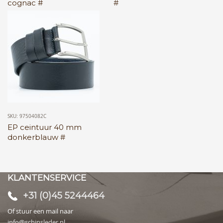
cognac #
#
SKU: 97504082C
EP ceintuur 40 mm
donkerblauw #
KLANTENSERVICE
+31 (0)45 5244464
Of stuur een mail naar
info@schinsleder.nl